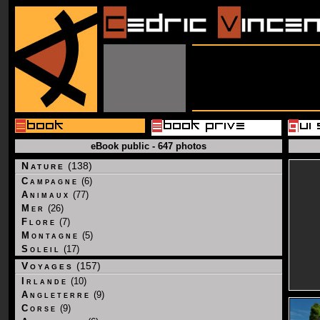
eBook public - 647 photos
Nature
(138)
Campagne
(6)
Animaux
(77)
Mer
(26)
Flore
(7)
Montagne
(5)
Soleil
(17)
Voyages
(157)
Irlande
(10)
Angleterre
(9)
Corse
(9)