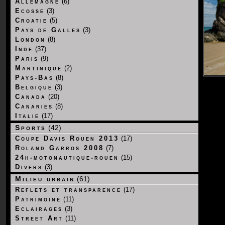
Allemagne
(6)
Ecosse
(3)
Croatie
(5)
Pays de Galles
(3)
London
(8)
Inde
(37)
Paris
(9)
Martinique
(2)
Pays-Bas
(8)
Belgique
(3)
Canada
(20)
Canaries
(8)
Italie
(17)
Sports
(42)
Coupe Davis Rouen 2013
(17)
Roland Garros 2008
(7)
24h-motonautique-rouen
(15)
Divers
(3)
Milieu urbain
(61)
Reflets et transparence
(17)
Patrimoine
(11)
Eclairages
(3)
Street Art
(11)