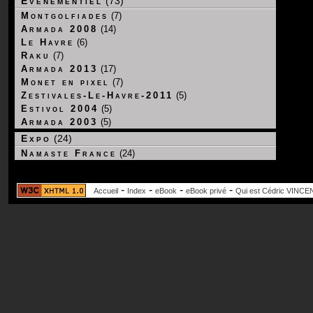
Evenementiel
(73)
Montgolfiades
(7)
Armada 2008
(14)
Le Havre
(6)
Raku
(7)
Armada 2013
(17)
Monet en pixel
(7)
Zestivales-Le-Havre-2011
(5)
Estivol 2004
(5)
Armada 2003
(5)
Expo
(24)
Namaste France
(24)
-
-
-
-
Accueil
Index
eBook
eBook privé
Qui est Cédric VINCE